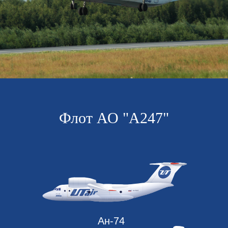
Флот АО "А247"
Ан-74